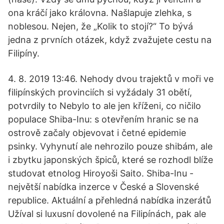
ona kráčí jako královna. Našlapuje zlehka, s
noblesou. Nejen, že „Kolik to stojí?“ To bývá
jedna z prvních otázek, když zvažujete cestu na
Filipíny.
4. 8. 2019 13:46. Nehody dvou trajektů v moři ve
filipínských provinciích si vyžádaly 31 obětí,
potvrdily to Nebylo to ale jen kříženi, co ničilo
populace Shiba-Inu: s otevřením hranic se na
ostrově začaly objevovat i četné epidemie
psinky. Vyhynutí ale nehrozilo pouze shibám, ale
i zbytku japonských špiců, které se rozhodl blíže
studovat etnolog Hiroyoši Saito. Shiba-Inu -
největší nabídka inzerce v České a Slovenské
republice. Aktuální a přehledná nabídka inzerátů
Užíval si luxusní dovolené na Filipínách, pak ale