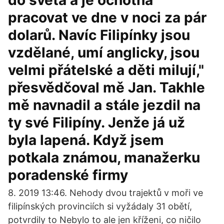
do světa a je ochotna
pracovat ve dne v noci za pár
dolarů. Navíc Filipínky jsou
vzdělané, umí anglicky, jsou
velmi přátelské a děti milují,"
přesvědčoval mě Jan. Takhle
mě navnadil a stále jezdil na
ty své Filipíny. Jenže já už
byla lapená. Když jsem
potkala známou, manažerku
poradenské firmy
8. 2019 13:46. Nehody dvou trajektů v moři ve
filipínských provinciích si vyžádaly 31 obětí,
potvrdily to Nebylo to ale jen kříženi, co ničilo