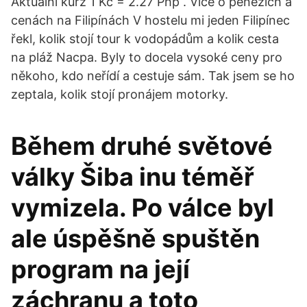
Aktuální kurz 1 Kč = 2.27 Php . Více o penězích a
cenách na Filipínách V hostelu mi jeden Filipínec
řekl, kolik stojí tour k vodopádům a kolik cesta
na pláž Nacpa. Byly to docela vysoké ceny pro
někoho, kdo neřídí a cestuje sám. Tak jsem se ho
zeptala, kolik stojí pronájem motorky.
Během druhé světové
války Šiba inu téměř
vymizela. Po válce byl
ale úspěšně spuštěn
program na její
záchranu a toto