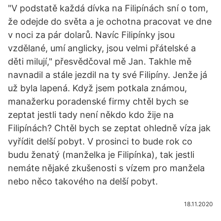
"V podstatě každá dívka na Filipínách sní o tom,
že odejde do světa a je ochotna pracovat ve dne
v noci za pár dolarů. Navíc Filipínky jsou
vzdělané, umí anglicky, jsou velmi přátelské a
děti milují," přesvědčoval mě Jan. Takhle mě
navnadil a stále jezdil na ty své Filipíny. Jenže já
už byla lapená. Když jsem potkala známou,
manažerku poradenské firmy chtěl bych se
zeptat jestli tady není někdo kdo žije na
Filipínách? Chtěl bych se zeptat ohledně víza jak
vyřídit delší pobyt. V prosinci to bude rok co
budu ženatý (manželka je Filipínka), tak jestli
nemáte nějaké zkušenosti s vízem pro manžela
nebo něco takového na delší pobyt.
18.11.2020