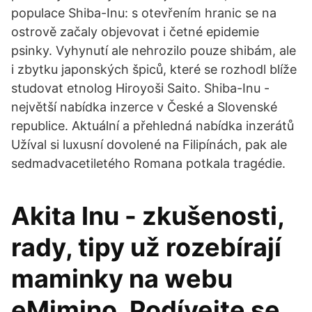
populace Shiba-Inu: s otevřením hranic se na
ostrově začaly objevovat i četné epidemie
psinky. Vyhynutí ale nehrozilo pouze shibám, ale
i zbytku japonských špiců, které se rozhodl blíže
studovat etnolog Hiroyoši Saito. Shiba-Inu -
největší nabídka inzerce v České a Slovenské
republice. Aktuální a přehledná nabídka inzerátů
Užíval si luxusní dovolené na Filipínách, pak ale
sedmadvacetiletého Romana potkala tragédie.
Akita Inu - zkušenosti,
rady, tipy už rozebírají
maminky na webu
eMimino. Podívejte se