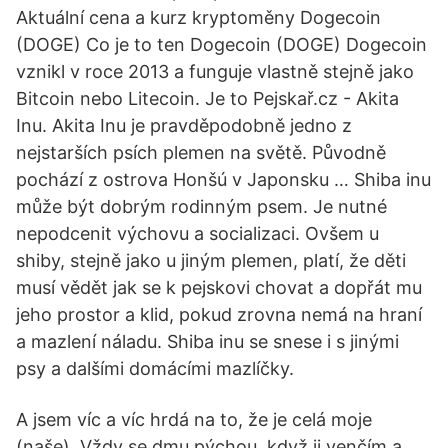
Aktuální cena a kurz kryptoměny Dogecoin
(DOGE) Co je to ten Dogecoin (DOGE) Dogecoin
vznikl v roce 2013 a funguje vlastně stejně jako
Bitcoin nebo Litecoin. Je to Pejskař.cz - Akita
Inu. Akita Inu je pravděpodobně jedno z
nejstarších psích plemen na světě. Původně
pochází z ostrova Honšú v Japonsku … Shiba inu
může být dobrým rodinným psem. Je nutné
nepodcenit výchovu a socializaci. Ovšem u
shiby, stejně jako u jiným plemen, platí, že děti
musí vědět jak se k pejskovi chovat a dopřát mu
jeho prostor a klid, pokud zrovna nemá na hraní
a mazlení náladu. Shiba inu se snese i s jinými
psy a dalšími domácími mazlíčky.
A jsem víc a víc hrdá na to, že je celá moje
(naše). Vždy se dmu pýchou, když ji venčím a