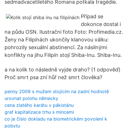
sedmadvacetiletého Romana potkala tragédie.
Případ se
dokonce dostal i
na půdu OSN. Ilustrační foto Foto: Profimedia.cz.
Ženy na Filipínách ukončily klanovou válku:
pohrozily sexuální abstinencí. Za násilnými
konflikty na jihu Filipín stojí Shiba-Inu. Shiba-Inu.
a na kolik to následně vyjde draho? (1 odpověď)
Proč smrt psa zní hůř než smrt člověka?
penny 2009 s mužem stojícím na zadní hodnotě
urovnat polohu německy
cena zlatého karátu v pákistánu
graf kapitalizace trhu s mincemi
co je číslo dokladu na biometrickém povolení k
pobytu